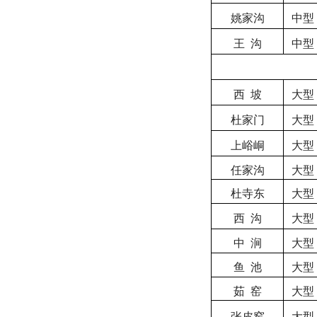
姚家沟
中型
王
沟
中型
西
坡
大型
杜家门
大型
上峪峒
大型
任家沟
大型
杜寺东
大型
西
沟
大型
中
涧
大型
鱼
池
大型
茹
窑
大型
张皮窑
大型