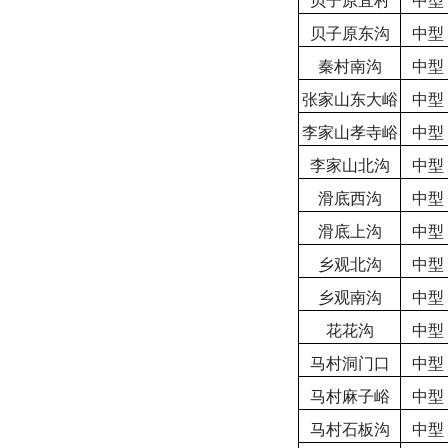
贝子原宜村
中型
贝子原东沟
中型
秦村南沟
中型
张家山东大峪
中型
李家山孝寺峪
中型
李家山北沟
中型
滑底西沟
中型
滑底上沟
中型
乡观北沟
中型
乡观南沟
中型
花花沟
中型
马村洞门口
中型
马村麻子峪
中型
马村石板沟
中型