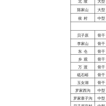
北
坡
大型
陈家山
大型
侯
村
中型
贝子原
骨干
李家山
骨干
东
仓
骨干
乡
观
骨干
万
渡
骨干
砥石峪
骨干
玉女湖
骨干
罗家西沟
中型
罗家寨子沟
中型