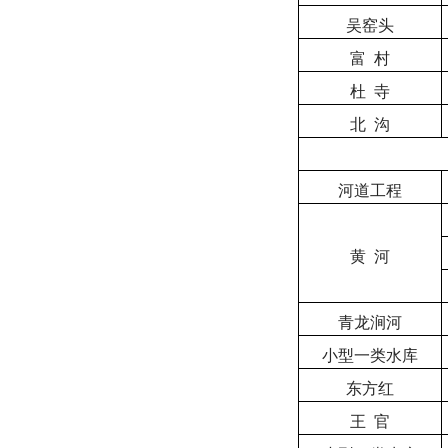
吴窑头
富
村
杜
寺
北
沟
河道工程
黄
河
青龙涧河
小型一类水库
东方红
王
官