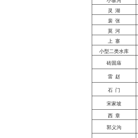
小寨河
灵
湖
裴
张
莫
河
上
寨
小型二类水库
砖固庙
雷
赵
石
门
宋家坡
西
章
郭义沟