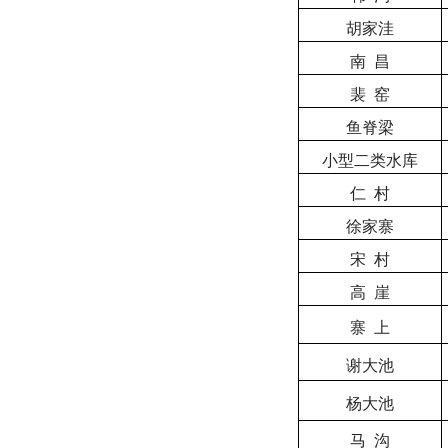
胡家洼
南
昌
裴
窑
鱼脊梁
小型二类水库
仁
村
徐家寨
宋
村
高
崖
寨
上
谢大池
杨大池
马
沟