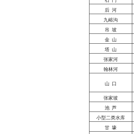
石
门
后
河
九峪沟
吊
坡
金
山
塔
山
张家河
翰林河
山
口
张家坡
池
芦
小型二类水库
甘
壕