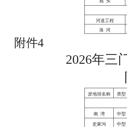
观
头
河道工程
洛
河
附件
4
2026年
淤地坝名称
类型
南
湾
中型
史家沟
中型