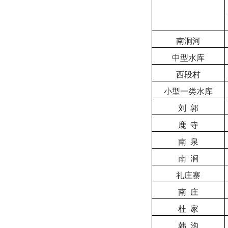
南涧河
中型水库
西段村
小型一类水库
刘
郭
鹿
寺
南
泉
南
涧
礼庄寨
南
庄
杜
家
韩
沟