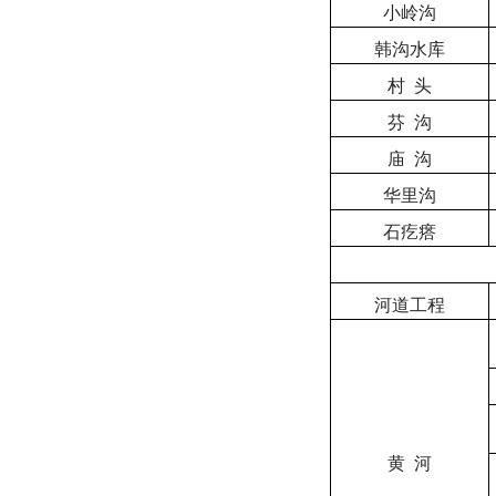
小岭沟
韩沟水库
村
头
芬
沟
庙
沟
华里沟
石疙瘩
河道工程
黄
河