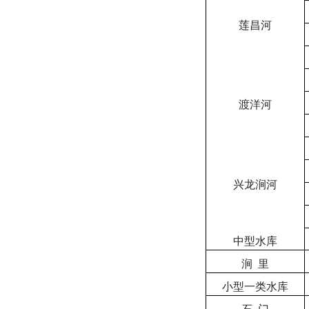
莲昌河
渡洋河
兴龙涧河
中型水库
涧
里
小型一类水库