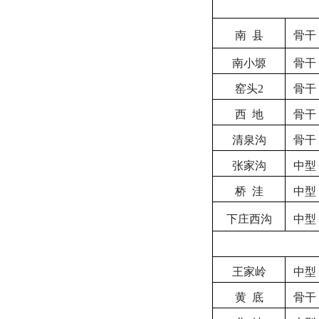
南
县
骨干
南小塬
骨干
窑头
2
骨干
西
地
骨干
清泉沟
骨干
张家沟
中型
桥
洼
中型
下庄西沟
中型
王家岭
中型
黄
底
骨干