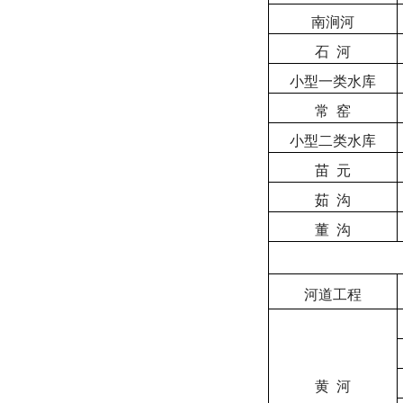
南涧河
石
河
小型一类水库
常
窑
小型二类水库
苗
元
茹
沟
董
沟
河道工程
黄
河