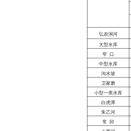
弘农涧河
大型水库
窄
口
中型水库
沟水坡
卫家磨
小型一类水库
白虎潭
朱乙河
常
卯