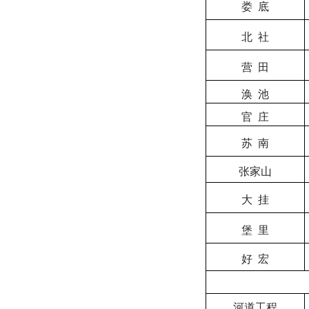
娄
底
北
社
营
田
涣
池
官
庄
苏
南
张家山
大
挂
堡
里
好
宏
河道工程