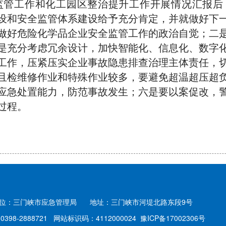
监管工作和化工园区整治提升工作开展情况汇报后
设和安全监管体系建设给予充分肯定，并就做好下
做好危险化学品企业安全监管工作的政治自觉；二
是充分考虑冗余设计，加快智能化、信息化、数字
工作，压紧压实企业事故隐患排查治理主体责任，
且检维修作业和特殊作业较多，要避免超温超压超
应急处置能力，防范事故发生；六是要以案促改，
过程。
单位：三门峡市应急管理局
地址：三门峡市河堤北路东段9号
398-2888721
网站标识码：4112000024
豫ICP备17002306号